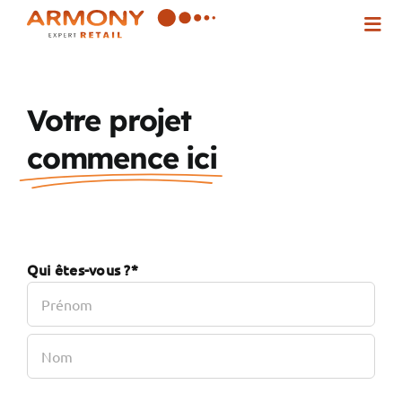
Passer
Togg
au
Navi
contenu
Qui sommes-nous ?
Votre projet
commence ici
Nos solutions
Inspirez-vous !
Qui êtes-vous ?*
Actualités
Contact
Prénom
Nom