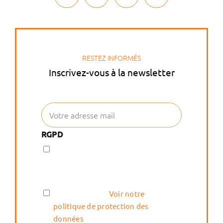
RESTEZ INFORMÉS
Inscrivez-vous à la newsletter
RGPD
J’accepte la politique de confidentialité.
Vie
En soumettant ce formulaire,
privée
j'accepte la politique de
confidentialité.
Voir notre
politique de protection des
données
.