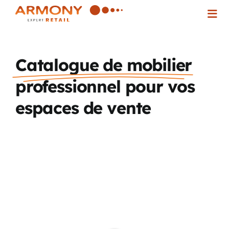
Passer
Togg
au
Navi
contenu
Qui sommes-nous ?
Catalogue de mobilier
professionnel pour vos
Nos solutions
espaces de vente
Inspirez-vous !
Actualités
Contact