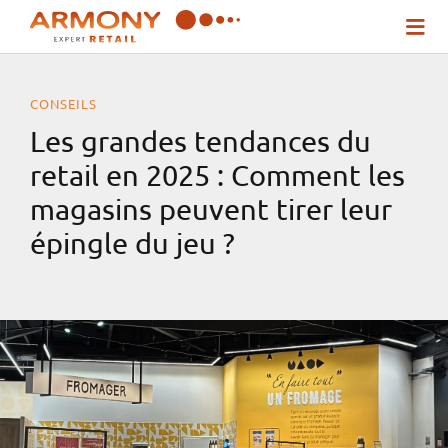
Passer
Togg
au
Navi
contenu
CONSEILS
Qui sommes-nous ?
Les grandes tendances du
retail en 2025 : Comment les
Nos solutions
magasins peuvent tirer leur
épingle du jeu ?
Inspirez-vous !
Actualités
Contact