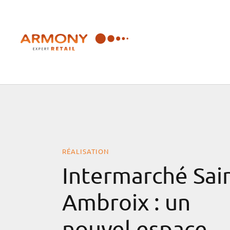
Passer
au
contenu
RÉALISATION
Intermarché Sain
Ambroix : un
nouvel espace