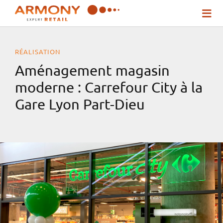
Passer
Togg
au
Navi
contenu
RÉALISATION
Qui sommes-nous ?
Aménagement magasin
moderne : Carrefour City à la
Nos solutions
Gare Lyon Part-Dieu
Inspirez-vous !
Actualités
Contact