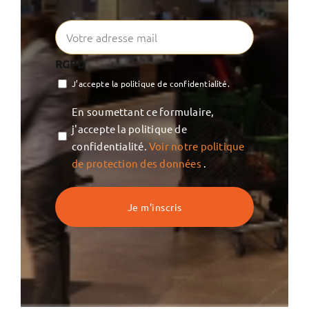
RGPD
J’accepte la politique de confidentialité.
Vie
En soumettant ce formulaire,
privée
j'accepte la politique de
confidentialité.
Voir notre politique
de protection des données
.