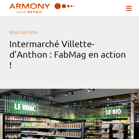
Passer
Togg
au
Navi
contenu
RÉALISATION
Qui sommes-nous ?
Intermarché Villette-
d’Anthon : FabMag en action
Nos solutions
!
Inspirez-vous !
Actualités
Contact