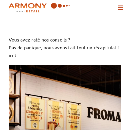
Passer
Togg
au
Navi
contenu
Qui sommes-nous ?
Vous avez raté nos conseils ?
Pas de panique, nous avons fait tout un récapitulatif
Nos solutions
ici ↓
Inspirez-vous !
Actualités
Contact