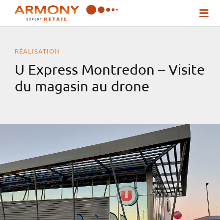
Passer
Togg
au
Navi
contenu
RÉALISATION
Qui sommes-nous ?
U Express Montredon – Visite
du magasin au drone
Nos solutions
Inspirez-vous !
Actualités
Contact